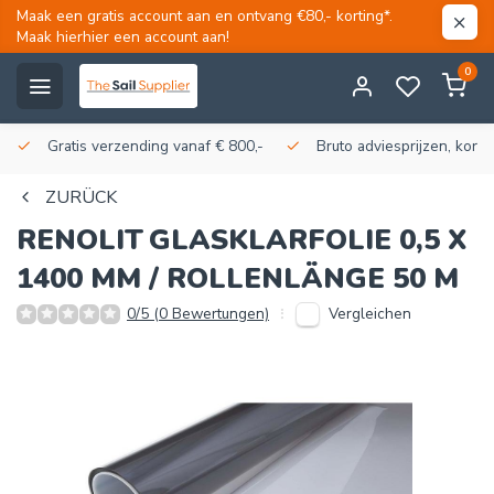
Maak een gratis account aan en ontvang €80,- korting*.
Maak hierhier een account aan!
0
Gratis verzending vanaf € 800,-
Bruto adviesprijzen, korti
ZURÜCK
RENOLIT
GLASKLARFOLIE 0,5 X
1400 MM / ROLLENLÄNGE 50 M
Vergleichen
0/5 (0 Bewertungen)