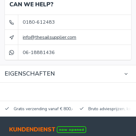
CAN WE HELP?
0180-612483
info@thesailsupplier.com
06-18881436
EIGENSCHAFTEN
Gratis verzending vanaf € 800,-
Bruto adviesprijzen, korti
KUNDENDIENST
now opened