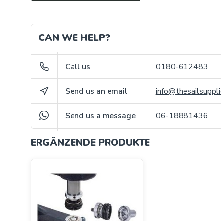
CAN WE HELP?
Call us
0180-612483
Send us an email
info@thesailsuppli
Send us a message
06-18881436
ERGÄNZENDE PRODUKTE