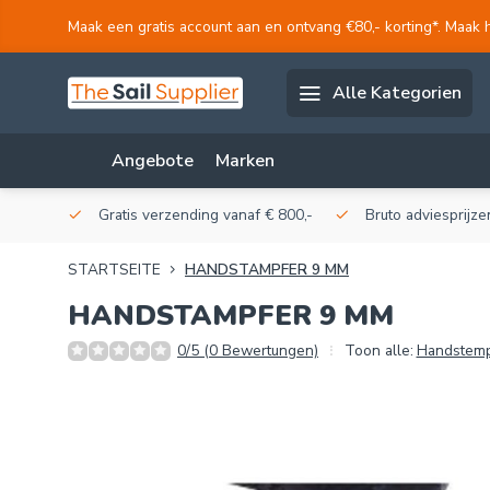
Maak een gratis account aan en ontvang €80,- korting*. Maak 
Alle Kategorien
Angebote
Marken
akerij!
Gratis verzending vanaf € 800,-
Bruto adviesprijzen
STARTSEITE
HANDSTAMPFER 9 MM
HANDSTAMPFER 9 MM
0/5 (0 Bewertungen)
Toon alle:
Handstem