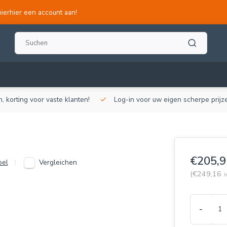
hierhier een account aan!
, korting voor vaste klanten!
Log-in voor uw eigen scherpe prijze
€205,9
Vergleichen
pel
(€249,16
I
-