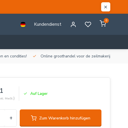
0
Kundendienst
n en condities!
Online groothandel voor de zeilmakerij!
Gr
1
Auf Lager
)
nkl. MwSt.
+
Zum Warenkorb hinzufügen