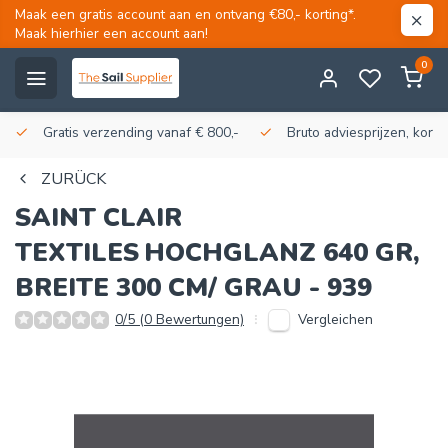
Maak een gratis account aan en ontvang €80,- korting*.
Maak hierhier een account aan!
0
Gratis verzending vanaf € 800,-
Bruto adviesprijzen, korti
ZURÜCK
SAINT CLAIR
TEXTILES
HOCHGLANZ 640 GR,
BREITE 300 CM/ GRAU - 939
Vergleichen
0/5 (0 Bewertungen)