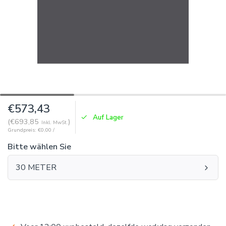
€573,43
Auf Lager
(€693,85
)
Inkl. MwSt.
Grundpreis: €0,00 /
Bitte wählen Sie
30 METER