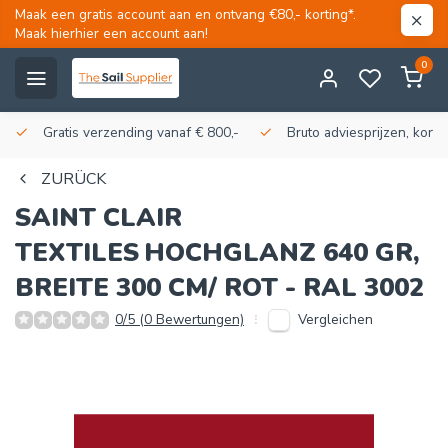
Maak een gratis account aan en ontvang €80,- korting*.
Maak hierhier een account aan!
0
Gratis verzending vanaf € 800,-
Bruto adviesprijzen, korti
ZURÜCK
SAINT CLAIR
TEXTILES
HOCHGLANZ 640 GR,
BREITE 300 CM/ ROT - RAL 3002
Vergleichen
0/5 (0 Bewertungen)