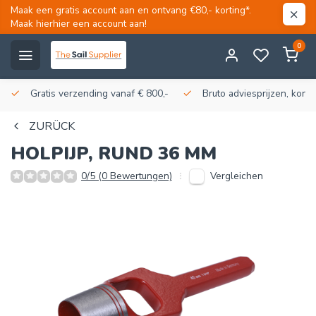
Maak een gratis account aan en ontvang €80,- korting*.
Maak hierhier een account aan!
0
Gratis verzending vanaf € 800,-
Bruto adviesprijzen, korti
ZURÜCK
HOLPIJP, RUND 36 MM
Vergleichen
0/5 (0 Bewertungen)