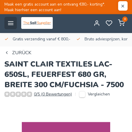
Maak een gratis account aan en ontvang €80,- korting*.
Maak hierhier een account aan!
0
Gratis verzending vanaf € 800,-
Bruto adviesprijzen, korti
ZURÜCK
SAINT CLAIR TEXTILES
LAC-
650SL, FEUERFEST 680 GR,
BREITE 300 CM/FUCHSIA - 7500
Vergleichen
0/5 (0 Bewertungen)