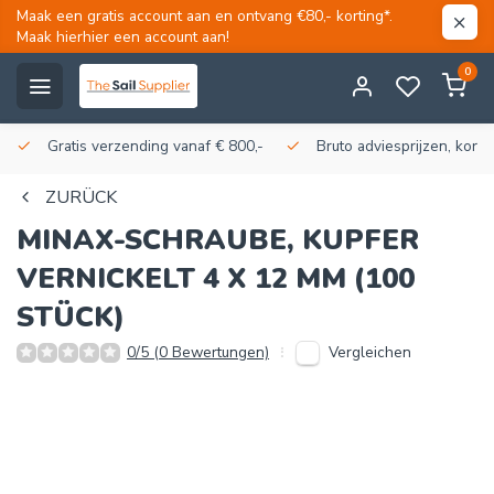
Maak een gratis account aan en ontvang €80,- korting*.
Maak hierhier een account aan!
0
Gratis verzending vanaf € 800,-
Bruto adviesprijzen, korti
ZURÜCK
MINAX-SCHRAUBE, KUPFER
VERNICKELT 4 X 12 MM (100
STÜCK)
Vergleichen
0/5 (0 Bewertungen)