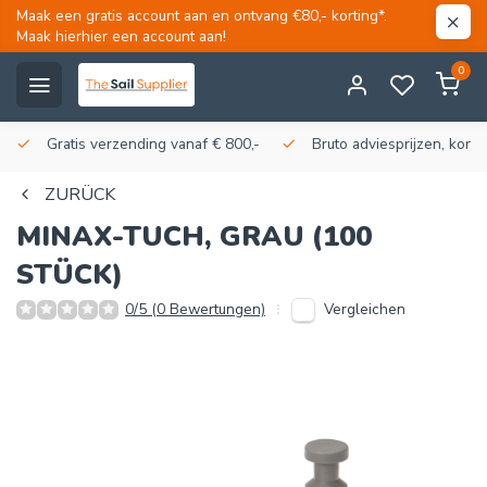
Maak een gratis account aan en ontvang €80,- korting*.
Maak hierhier een account aan!
0
Gratis verzending vanaf € 800,-
Bruto adviesprijzen, korti
ZURÜCK
MINAX-TUCH, GRAU (100
STÜCK)
Vergleichen
0/5 (0 Bewertungen)