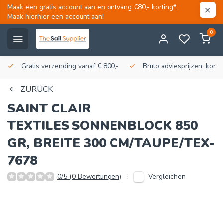
Maak een gratis account aan en ontvang €80,- korting*.
Maak hierhier een account aan!
0
Gratis verzending vanaf € 800,-
Bruto adviesprijzen, korti
ZURÜCK
SAINT CLAIR
TEXTILES
SONNENBLOCK 850
GR, BREITE 300 CM/TAUPE/TEX-
7678
Vergleichen
0/5 (0 Bewertungen)