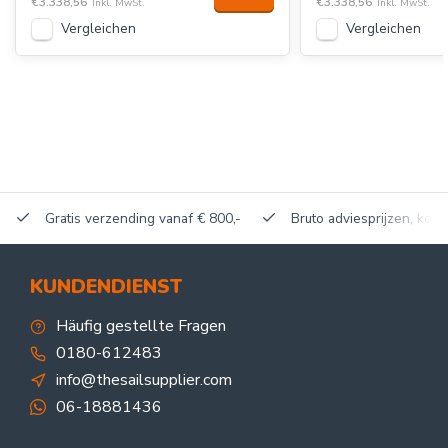
€3.338,56
€3.338,56
Inkl. MwSt.
Inkl. MwSt.
Vergleichen
Vergleichen
Gratis verzending vanaf € 800,-
Bruto adviesprijzen, korti
KUNDENDIENST
Häufig gestellte Fragen
0180-612483
info@thesailsupplier.com
06-18881436