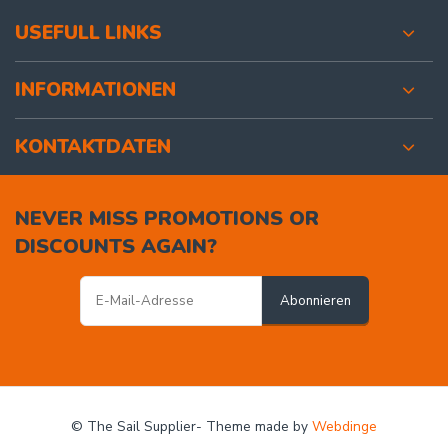
USEFULL LINKS
INFORMATIONEN
KONTAKTDATEN
NEVER MISS PROMOTIONS OR
DISCOUNTS AGAIN?
Abonnieren
© The Sail Supplier
- Theme made by
Webdinge