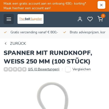
Maak een gratis account aan en ontvang €80,- korting*.
Maak hierhier een account aan!
0
Gratis verzending vanaf € 800,-
Bruto adviesprijzen, korti
ZURÜCK
SPANNER MIT RUNDKNOPF,
WEISS 250 MM (100 STÜCK)
Vergleichen
0/5 (0 Bewertungen)