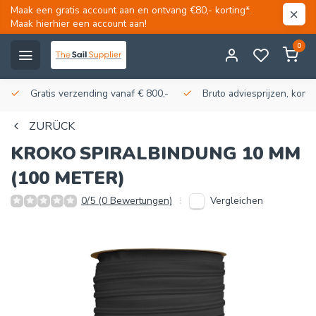
Maak een gratis account aan en ontvang €80,- korting*.
Maak hierhier een account aan!
0
Gratis verzending vanaf € 800,-
Bruto adviesprijzen, korti
ZURÜCK
KROKO
SPIRALBINDUNG 10 MM
(100 METER)
Vergleichen
0/5 (0 Bewertungen)