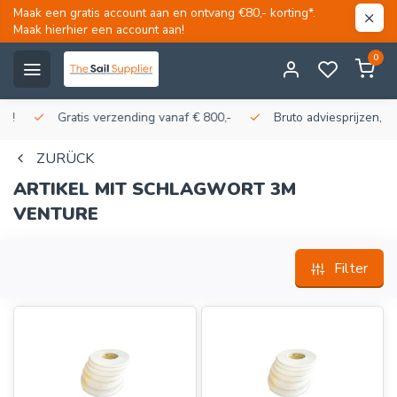
Maak een gratis account aan en ontvang €80,- korting*.
Maak hierhier een account aan!
0
Gratis verzending vanaf € 800,-
Bruto adviesprijzen, korti
ZURÜCK
ARTIKEL MIT SCHLAGWORT 3M
VENTURE
Filter