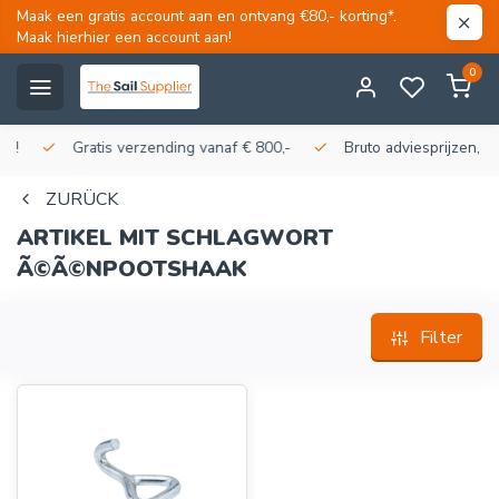
Maak een gratis account aan en ontvang €80,- korting*.
Maak hierhier een account aan!
0
Gratis verzending vanaf € 800,-
Bruto adviesprijzen, korti
ZURÜCK
ARTIKEL MIT SCHLAGWORT
Ã©Ã©NPOOTSHAAK
Filter