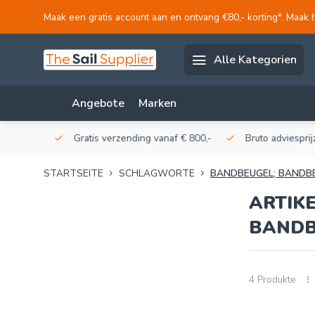
Maak een gratis account aan en ontvang €80,- korting*. Maak 
Alle Kategorien
Angebote
Marken
akerij!
Gratis verzending vanaf € 800,-
Bruto adviesprijzen
STARTSEITE
SCHLAGWORTE
BANDBEUGEL; BANDB
ARTIK
BANDB
4 Produkte