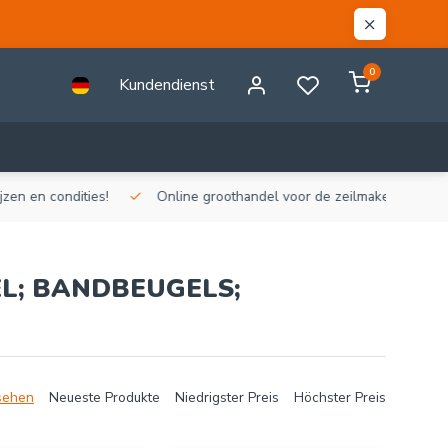
0
Kundendienst
n en condities!
Online groothandel voor de zeilmakerij!
Gr
L; BANDBEUGELS;
sehen
Neueste Produkte
Niedrigster Preis
Höchster Preis