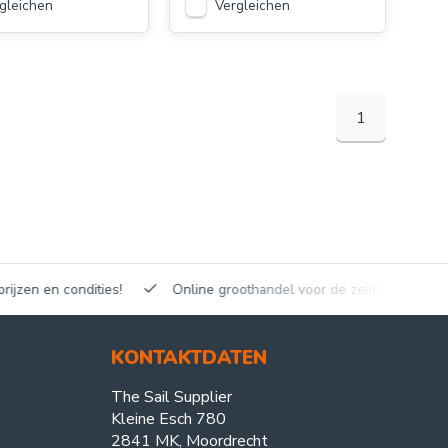
gleichen
Vergleichen
1
en en condities!
Online groothandel voor de zeilmakerij!
KONTAKTDATEN
The Sail Supplier
Kleine Esch 780
2841 MK, Moordrecht