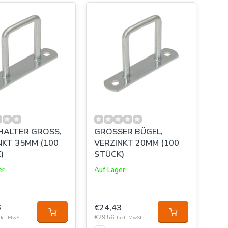
ALTER GROSS,
GROSSER BÜGEL,
T 35MM (100
VERZINKT 20MM (100
)
STÜCK)
er
Auf Lager
6
€24,43
€29,56
nkl. MwSt.
Inkl. MwSt.