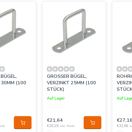
BÜGEL,
GROSSER BÜGEL,
ROHRH
0MM (100
VERZINKT 25MM (100
VERZINK
STÜCK)
STÜCK
Auf Lager
Auf Lag
€21,64
€27,1
€26,19
€32,86
wSt.
Inkl. MwSt.
I