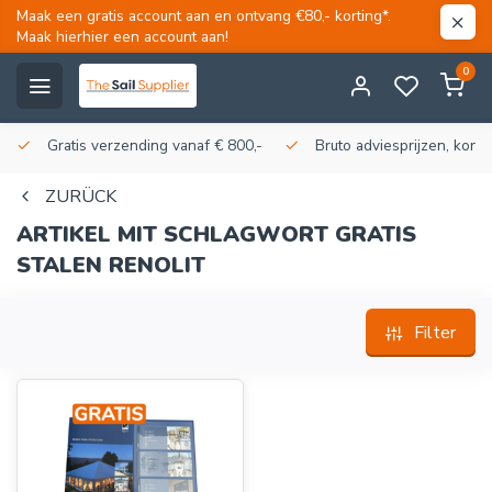
Maak een gratis account aan en ontvang €80,- korting*.
Maak hierhier een account aan!
0
Gratis verzending vanaf € 800,-
Bruto adviesprijzen, korti
ZURÜCK
ARTIKEL MIT SCHLAGWORT GRATIS
STALEN RENOLIT
Filter