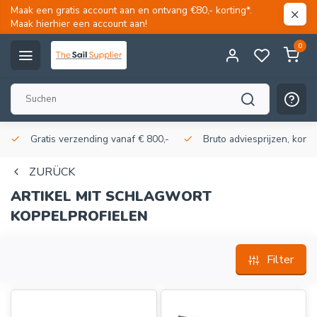
Maak een gratis account aan en ontvang €80,- korting*.
Maak hierhier een account aan!
0
Gratis verzending vanaf € 800,-
Bruto adviesprijzen, korti
ZURÜCK
ARTIKEL MIT SCHLAGWORT
KOPPELPROFIELEN
Filter