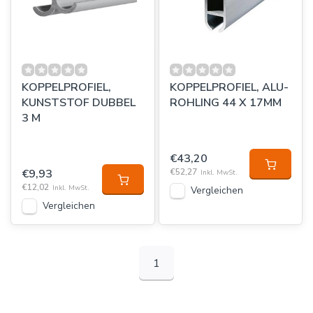
KOPPELPROFIEL,
KOPPELPROFIEL, ALU-
KUNSTSTOF DUBBEL
ROHLING 44 X 17MM
3 M
€43,20
€9,93
€52,27
Inkl. MwSt.
€12,02
Inkl. MwSt.
Vergleichen
Vergleichen
1