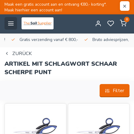
Maak een gratis account aan en ontvang €80,- korting*.
Maak hierhier een account aan!
0
Gratis verzending vanaf € 800,-
Bruto adviesprijzen, korti
ZURÜCK
ARTIKEL MIT SCHLAGWORT SCHAAR
SCHERPE PUNT
Filter