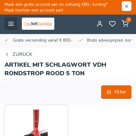
Maak een gratis account aan en ontvang €80,- korting*.
Maak hierhier een account aan!
0
Gratis verzending vanaf € 800,-
Bruto adviesprijzen, korti
ZURÜCK
ARTIKEL MIT SCHLAGWORT VDH
RONDSTROP ROOD 5 TON
Filter