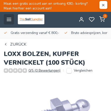
Maak een gratis account aan en ontvang €80,- korting*.
Maak hierhier een account aan!
0
Gratis verzending vanaf € 800,-
Bruto adviesprijzen, korti
ZURÜCK
LOXX
BOLZEN, KUPFER
VERNICKELT (100 STÜCK)
Vergleichen
0/5 (0 Bewertungen)