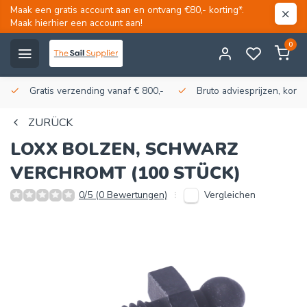
Maak een gratis account aan en ontvang €80,- korting*.
Maak hierhier een account aan!
0
Gratis verzending vanaf € 800,-
Bruto adviesprijzen, korti
ZURÜCK
LOXX
BOLZEN, SCHWARZ
VERCHROMT (100 STÜCK)
Vergleichen
0/5 (0 Bewertungen)