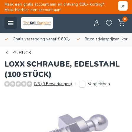
Maak een gratis account aan en ontvang €80,- korting*.
Maak hierhier een account aan!
0
Gratis verzending vanaf € 800,-
Bruto adviesprijzen, korti
ZURÜCK
LOXX
SCHRAUBE, EDELSTAHL
(100 STÜCK)
Vergleichen
0/5 (0 Bewertungen)