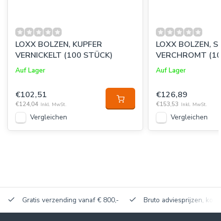
LOXX BOLZEN, KUPFER
LOXX BOLZEN, 
VERNICKELT (100 STÜCK)
VERCH
Auf Lager
Auf Lager
€102,51
€126,89
€124,04
€153,53
Inkl. MwSt.
Inkl. MwSt.
Vergleichen
Vergleichen
Gratis verzending vanaf € 800,-
Bruto adviesprijzen, korti