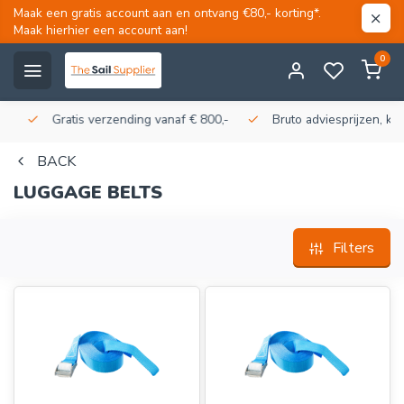
Maak een gratis account aan en ontvang €80,- korting*.
Maak hierhier een account aan!
0
Gratis verzending vanaf € 800,-
Bruto adviesprijzen, korti
BACK
LUGGAGE BELTS
Filters