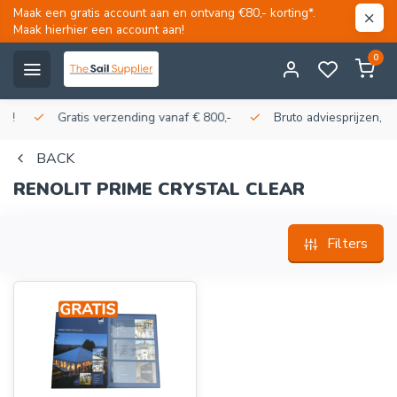
Maak een gratis account aan en ontvang €80,- korting*.
Maak hierhier een account aan!
0
Gratis verzending vanaf € 800,-
Bruto adviesprijzen, korti
BACK
RENOLIT PRIME CRYSTAL CLEAR
Filters