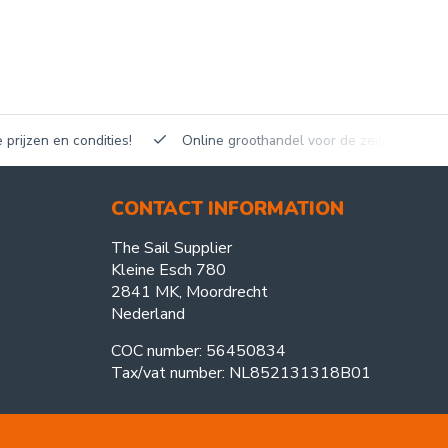
en en condities!
Online groothandel voor de zeilmakerij!
CONTACT INFORMATION
The Sail Supplier
Kleine Esch 780
2841 MK, Moordrecht
Nederland
COC number: 56450834
Tax/vat number: NL852131318B01