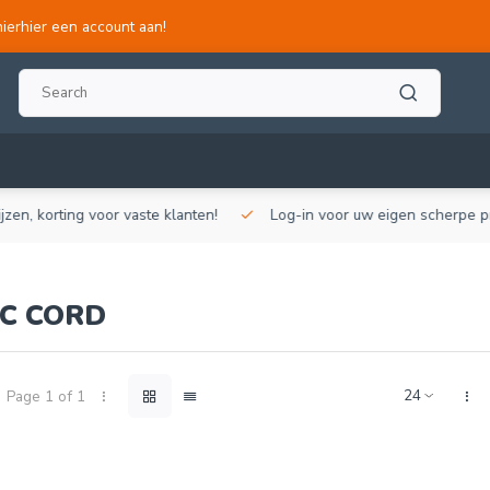
hierhier een account aan!
, korting voor vaste klanten!
Log-in voor uw eigen scherpe prijze
IC CORD
Page 1 of 1