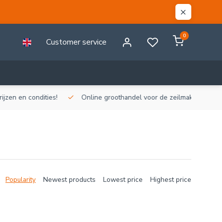
0
Customer service
n en condities!
Online groothandel voor de zeilmakerij!
Gr
Popularity
Newest products
Lowest price
Highest price