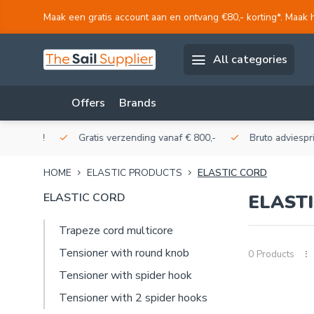
Maak een gratis account aan en ontvang €80,- korting*. Maak 
All categories
Offers
Brands
akerij!
Gratis verzending vanaf € 800,-
Bruto adviesprijzen
HOME
ELASTIC PRODUCTS
ELASTIC CORD
ELASTIC CORD
ELAST
Trapeze cord multicore
Tensioner with round knob
0 Products
Tensioner with spider hook
Tensioner with 2 spider hooks