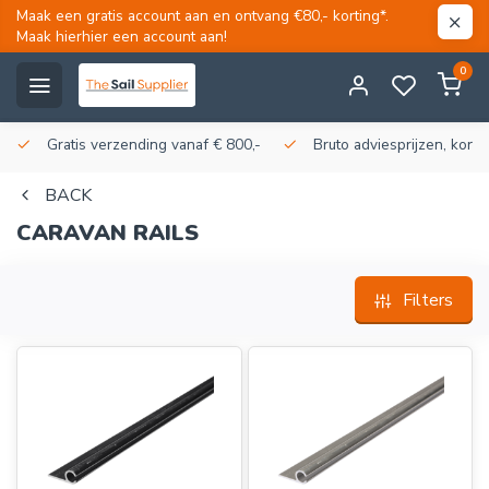
Maak een gratis account aan en ontvang €80,- korting*.
Maak hierhier een account aan!
0
Gratis verzending vanaf € 800,-
Bruto adviesprijzen, korti
BACK
CARAVAN RAILS
Filters