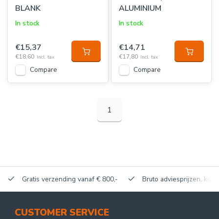
BLANK
ALUMINIUM
In stock
In stock
€15,37
€14,71
€18,60
€17,80
Incl. tax
Incl. tax
Compare
Compare
1
Gratis verzending vanaf € 800,-
Bruto adviesprijzen, korti
CUSTOMER SERVICE