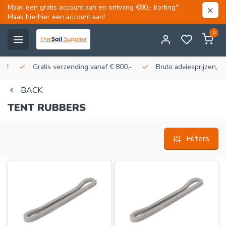
Maak een gratis account aan en ontvang €80,- korting*.
Maak hierhier een account aan!
0
Gratis verzending vanaf € 800,-
Bruto adviesprijzen, korti
BACK
TENT RUBBERS
Filters