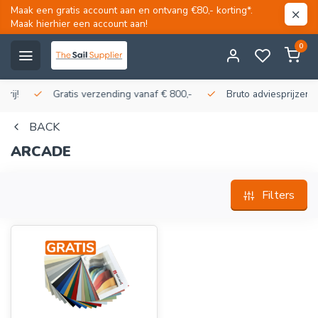
Maak een gratis account aan en ontvang €80,- korting*.
Maak hierhier een account aan!
0
Gratis verzending vanaf € 800,-
Bruto adviesprijzen, korti
BACK
ARCADE
Filters