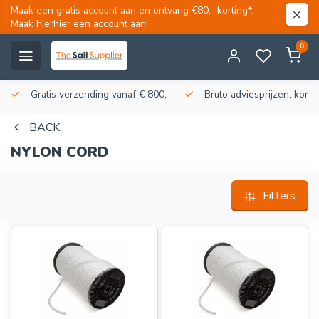
Maak een gratis account aan en ontvang €80,- korting*.
Maak hierhier een account aan!
0
Gratis verzending vanaf € 800,-
Bruto adviesprijzen, korti
BACK
NYLON CORD
Filters