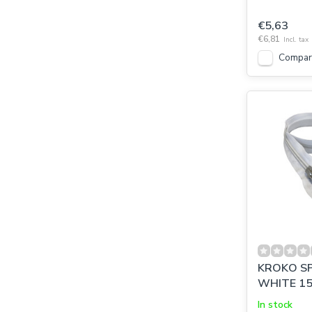
€5,63
€6,81
Incl. tax
Compar
KROKO SP
WHITE 15
In stock