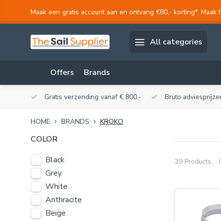
Maak een gratis account aan en ontvang €80,- korting*. Maak 
All categories
Offers
Brands
akerij!
Gratis verzending vanaf € 800,-
Bruto adviesprijzen
HOME
BRANDS
KROKO
COLOR
Black
39 Products
Grey
White
Anthracite
Beige