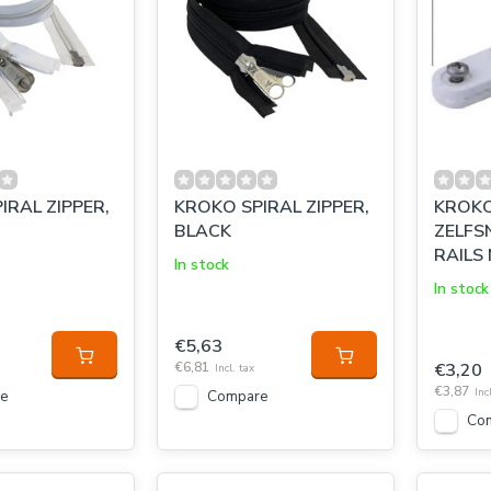
IRAL ZIPPER,
KROKO SPIRAL ZIPPER,
KROKO
BLACK
ZELFSN
RAILS 
In stock
In stock
€5,63
€6,81
€3,20
Incl. tax
€3,87
Inc
e
Compare
Co