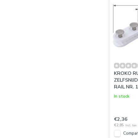
KROKO R
ZELFSNIJD
RAIL NR. 
In stock
€2,36
€2,85
Incl. tax
Compar