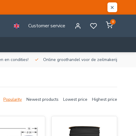
0
Customer service
n en condities!
Online groothandel voor de zeilmakerij!
Gr
Popularity
Newest products
Lowest price
Highest price