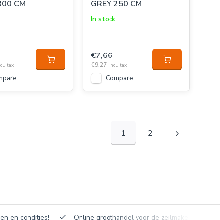
300 CM
GREY 250 CM
In stock
€7,66
€9,27
cl. tax
Incl. tax
mpare
Compare
1
2
en en condities!
Online groothandel voor de zeilmakerij!