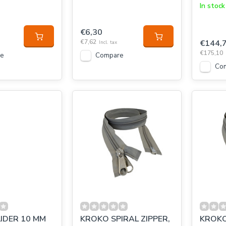
In stock
€6,30
€7,62
€144,
Incl. tax
€175,10
e
Compare
Co
IDER 10 MM
KROKO SPIRAL ZIPPER,
KROKO