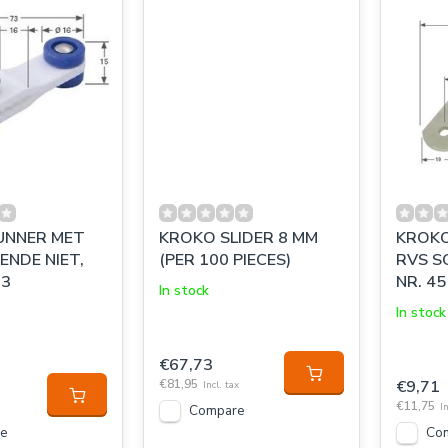
UNNER MET
KROKO SLIDER 8 MM
KROKO
ENDE NIET,
(PER 100 PIECES)
RVS S
13
NR. 45
In stock
In stock
€67,73
€81,95
€9,71
Incl. tax
€11,75
In
Compare
e
Co