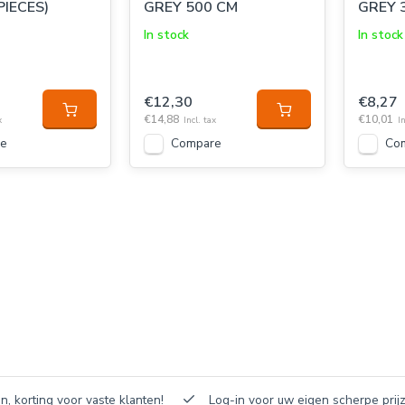
PIECES)
GREY 500 CM
GREY 
In stock
In stock
€12,30
€8,27
€14,88
€10,01
x
Incl. tax
In
e
Compare
Co
n, korting voor vaste klanten!
Log-in voor uw eigen scherpe prijz