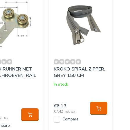
 RUNNER MET
KROKO SPIRAL ZIPPER,
CHROEVEN, RAIL
GREY 150 CM
In stock
€6,13
€7,42
Incl. tax
cl. tax
Compare
mpare