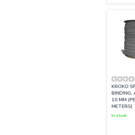
KROKO SP
BINDING,
10 MM (P
METERS)
In stock