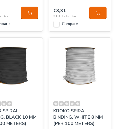
6
€8,31
€10,06
cl. tax
Incl. tax
mpare
Compare
 SPIRAL
KROKO SPIRAL
NG, BLACK 10 MM
BINDING, WHITE 8 MM
100 METERS)
(PER 100 METERS)