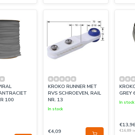
IRAL
KROKO RUNNER MET
KROKO
 ANTRACIET
RVS SCHROEVEN, RAIL
GREY 
ER 100
NR. 13
In stock
In stock
€13,9
€4,09
€16,89
In