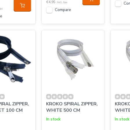
€4,95
Incl. tax
Co
tax
Compare
e
IRAL ZIPPER,
KROKO SPIRAL ZIPPER,
KROKO
T 100 CM
WHITE 500 CM
WHITE
In stock
In stock