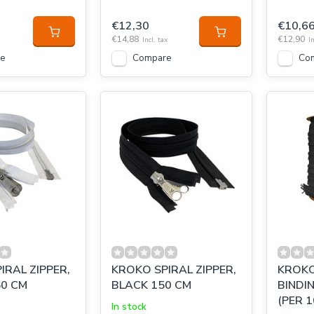
€12,30
€10,6
€14,88
€12,90
Incl. tax
In
e
Compare
Co
IRAL ZIPPER,
KROKO SPIRAL ZIPPER,
KROKO
0 CM
BLACK 150 CM
BINDI
(PER 
In stock