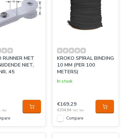
 RUNNER MET
KROKO SPIRAL BINDING
IJDENDE NIET,
10 MM (PER 100
NR. 45
METERS)
In stock
€169,29
€204,84
l. tax
Incl. tax
mpare
Compare