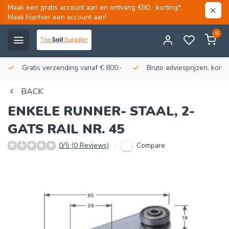
Maak een gratis account aan en ontvang €80,- korting*.
Maak hierhier een account aan!
0
Gratis verzending vanaf € 800,-
Bruto adviesprijzen, korti
BACK
ENKELE RUNNER- STAAL, 2-
GATS RAIL NR. 45
Compare
0/5 (0 Reviews)