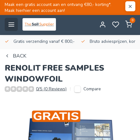
Maak een gratis account aan en ontvang €80,- korting*.
Maak hierhier een account aan!
0
Gratis verzending vanaf € 800,-
Bruto adviesprijzen, korti
BACK
RENOLIT
FREE SAMPLES
WINDOWFOIL
Compare
0/5 (0 Reviews)