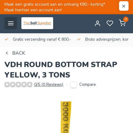
Maak een gratis account aan en ontvang €80,- korting*.
Maak hierhier een account aan!
0
Gratis verzending vanaf € 800,-
Bruto adviesprijzen, korti
BACK
VDH
ROUND BOTTOM STRAP
YELLOW, 3 TONS
Compare
0/5 (0 Reviews)