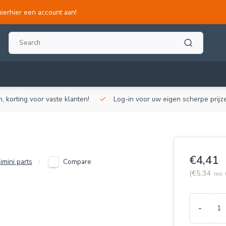
hierhier een account aan!
, korting voor vaste klanten!
Log-in voor uw eigen scherpe prijze
€4,41
Compare
imini parts
(€5,34
Incl. 
-