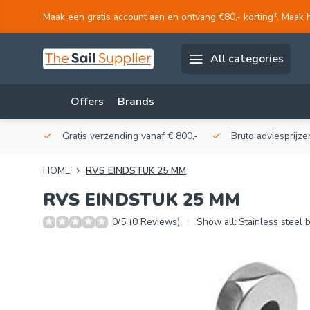
Maak een gratis account aan en ontvang €80,- korting*. Maak 
All categories
Offers
Brands
akerij!
Gratis verzending vanaf € 800,-
Bruto adviesprijzen
HOME
RVS EINDSTUK 25 MM
RVS EINDSTUK 25 MM
0/5 (0 Reviews)
Show all:
Stainless steel b