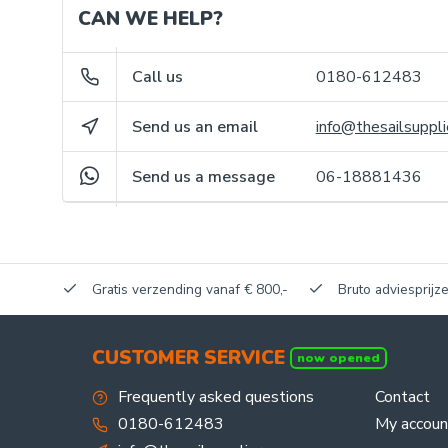
CAN WE HELP?
Call us
0180-612483
Send us an email
info@thesailsuppli
Send us a message
06-18881436
akerij!
Gratis verzending vanaf € 800,-
Bruto adviesprijze
CUSTOMER SERVICE
now opened
Frequently asked questions
Contact
0180-612483
My accoun