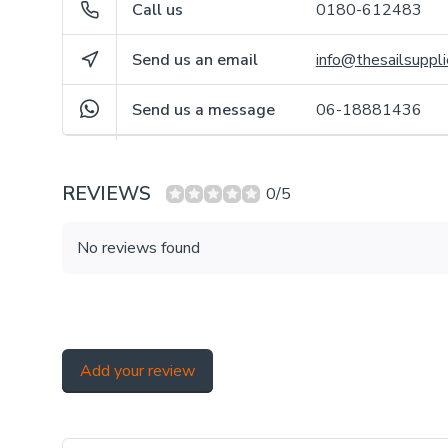
Call us
0180-612483
Send us an email
info@thesailsuppli
Send us a message
06-18881436
REVIEWS
0/5
No reviews found
Add your review