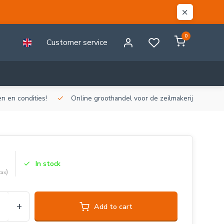
0
Customer service
n en condities!
Online groothandel voor de zeilmakerij!
Gr
In stock
)
tax
+
Add to cart