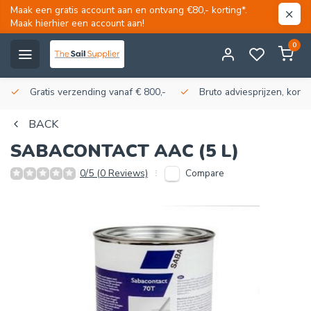
Maak een gratis account aan en ontvang €80,- korting*.
Maak hierhier een account aan!
0
Gratis verzending vanaf € 800,-
Bruto adviesprijzen, korti
BACK
SABACONTACT AAC (5 L)
Compare
0/5 (0 Reviews)