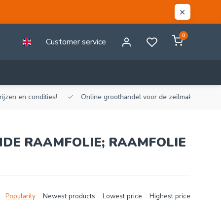
0
Customer service
n en condities!
Online groothandel voor de zeilmakerij!
Gr
DE RAAMFOLIE; RAAMFOLIE
Popularity
Newest products
Lowest price
Highest price