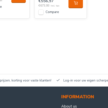
€556,97
tax
€673,93
Incl. tax
e
Compare
n, korting voor vaste klanten!
Log-in voor uw eigen scherpe prijz
INFORMATION
About us