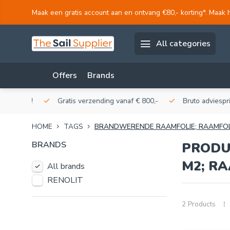
Maak een gratis account aan en ontvang €80,- korting*. Maak 
All categories
Offers
Brands
akerij!
Gratis verzending vanaf € 800,-
Bruto adviesprijzen
HOME
TAGS
BRANDWERENDE RAAMFOLIE; RAAMFOLI
BRANDS
PRODU
M2; RA
All brands
RENOLIT
2 Products