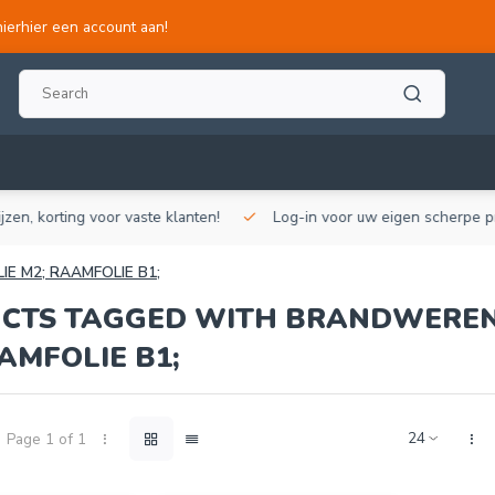
hierhier een account aan!
, korting voor vaste klanten!
Log-in voor uw eigen scherpe prijze
E M2; RAAMFOLIE B1;
CTS TAGGED WITH BRANDWEREN
AMFOLIE B1;
Page 1 of 1