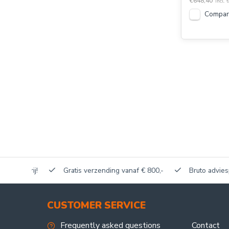
€648,40
Incl. 
Compar
akerij!
Gratis verzending vanaf € 800,-
Bruto adviesprijze
CUSTOMER SERVICE
Frequently asked questions
Contact