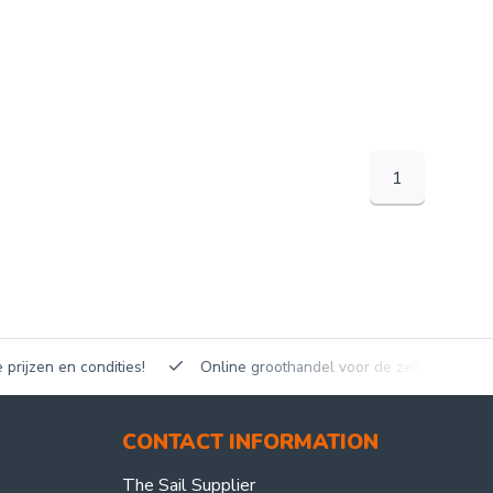
1
en en condities!
Online groothandel voor de zeilmakerij!
CONTACT INFORMATION
The Sail Supplier