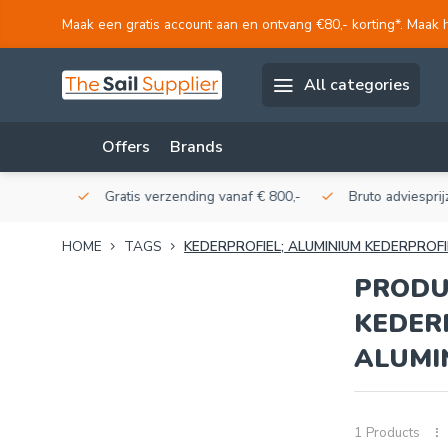
Maak een gratis account aan en ontvang €80,- korting*. Maak 
All categories
Offers
Brands
akerij!
Gratis verzending vanaf € 800,-
Bruto adviesprijzen
HOME
TAGS
KEDERPROFIEL; ALUMINIUM KEDERPROFI
PRODU
KEDER
ALUMI
1 Products