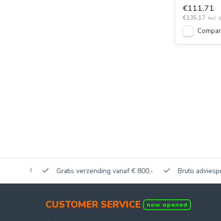
€111,71
€135,17
Incl. 
Compar
akerij!
Gratis verzending vanaf € 800,-
Bruto adviesprijze
CUSTOMER SERVICE
now opened