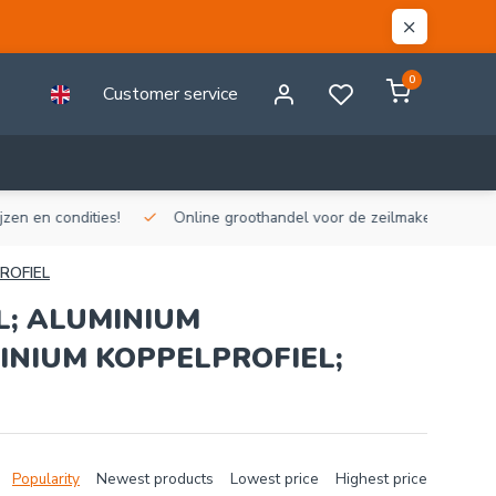
0
Customer service
n en condities!
Online groothandel voor de zeilmakerij!
Gr
ROFIEL
; ALUMINIUM
INIUM KOPPELPROFIEL;
Popularity
Newest products
Lowest price
Highest price