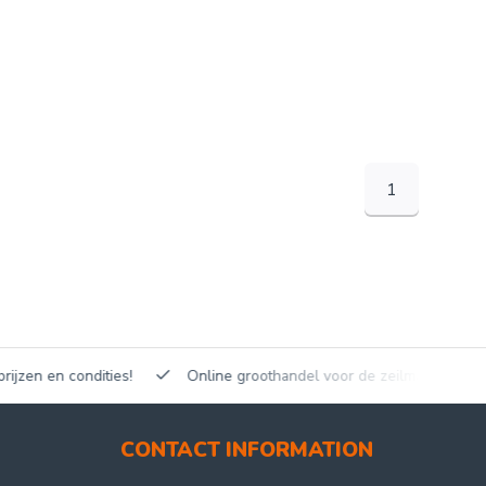
1
en en condities!
Online groothandel voor de zeilmakerij!
CONTACT INFORMATION