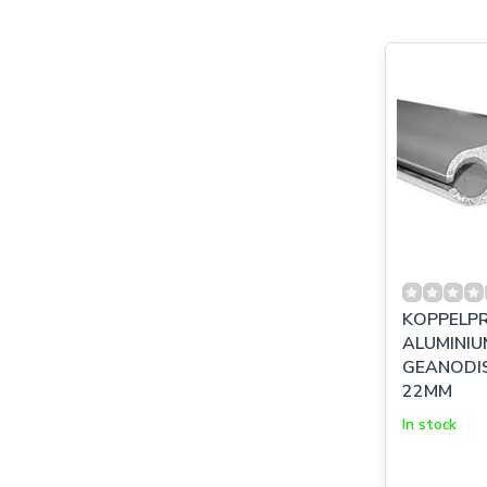
KOPPELPR
ALUMINIU
GEANODISEE
22MM
In stock