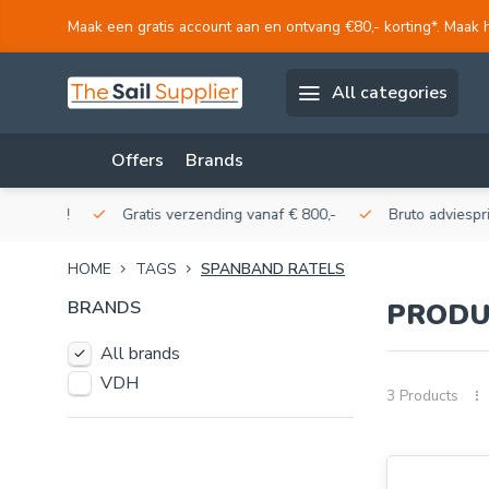
Maak een gratis account aan en ontvang €80,- korting*. Maak 
All categories
Offers
Brands
akerij!
Gratis verzending vanaf € 800,-
Bruto adviesprijzen
HOME
TAGS
SPANBAND RATELS
BRANDS
PRODU
All brands
VDH
3 Products