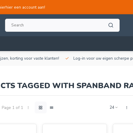
hierhier een account aan!
, korting voor vaste klanten!
Log-in voor uw eigen scherpe prijze
CTS TAGGED WITH SPANBAND R
Page 1 of 1