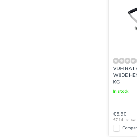
VDH RATE
WIJDE HEN
KG
In stock
€5,90
€7,14
Incl. tax
Compar