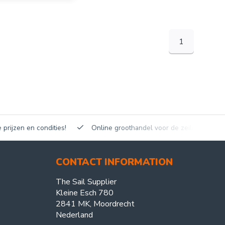
1
en en condities!
Online groothandel voor de zeilmakerij!
CONTACT INFORMATION
The Sail Supplier
Kleine Esch 780
2841 MK, Moordrecht
Nederland