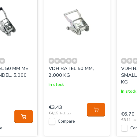
L 50 MM MET
VDH RATEL 50 MM,
VDH R
DEL, 5.000
2.000 KG
SMALL
KG
In stock
In stock
€3,43
€4,15
€6,70
Incl. tax
€8,11
Inc
Compare
e
Co