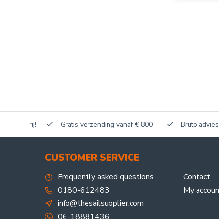
akerij!
Gratis verzending vanaf € 800,-
Bruto adviesprijze
CUSTOMER SERVICE
Frequently asked questions
Contact
0180-612483
My accoun
info@thesailsupplier.com
06-18881436