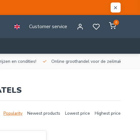
0
Customer service
n en condities!
Online groothandel voor de zeilmakerij!
Gr
ATELS
Popularity
Newest products
Lowest price
Highest price