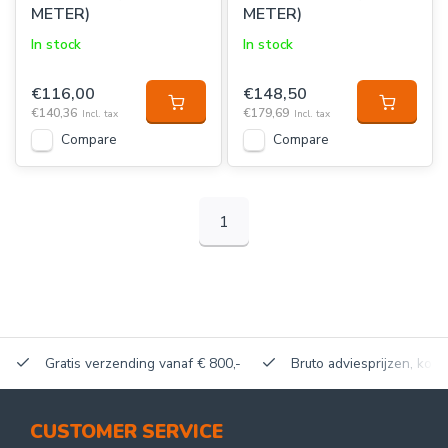
METER)
METER)
In stock
In stock
€116,00
€148,50
€140,36
€179,69
Incl. tax
Incl. tax
Compare
Compare
1
Gratis verzending vanaf € 800,-
Bruto adviesprijzen, korti
CUSTOMER SERVICE