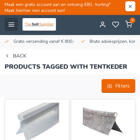
Maak een gratis account aan en ontvang €80,- korting*.
Maak hierhier een account aan!
0
Gratis verzending vanaf € 800,-
Bruto adviesprijzen, korti
BACK
PRODUCTS TAGGED WITH TENTKEDER
Filters