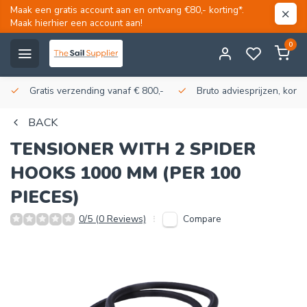
Maak een gratis account aan en ontvang €80,- korting*.
Maak hierhier een account aan!
0
Gratis verzending vanaf € 800,-
Bruto adviesprijzen, korti
BACK
TENSIONER WITH 2 SPIDER
HOOKS 1000 MM (PER 100
PIECES)
Compare
0/5 (0 Reviews)