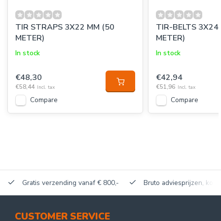
TIR STRAPS 3X22 MM (50
TIR-BELTS 3X24
METER)
METER)
In stock
In stock
€48,30
€42,94
€58,44
€51,96
Incl. tax
Incl. tax
Compare
Compare
Gratis verzending vanaf € 800,-
Bruto adviesprijzen, korti
CUSTOMER SERVICE