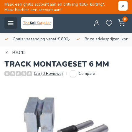
Maak een gratis account aan en ontvang €80,- korting*.
Maak hierhier een account aan!
0
Gratis verzending vanaf € 800,-
Bruto adviesprijzen, korti
BACK
TRACK MONTAGESET 6 MM
Compare
0/5 (0 Reviews)