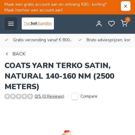
Maak een gratis account aan en ontvang €80,- korting*.
Maak hierhier een account aan!
0
Gratis verzending vanaf € 800,-
Bruto adviesprijzen, korti
BACK
COATS
YARN TERKO SATIN,
NATURAL 140-160 NM (2500
METERS)
Compare
0/5 (0 Reviews)